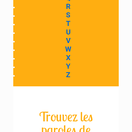
R
S
T
U
V
W
X
Y
Z
Trouvez les
paroles de