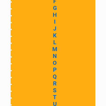
F
G
H
I
J
K
L
M
N
O
P
Q
R
S
T
U