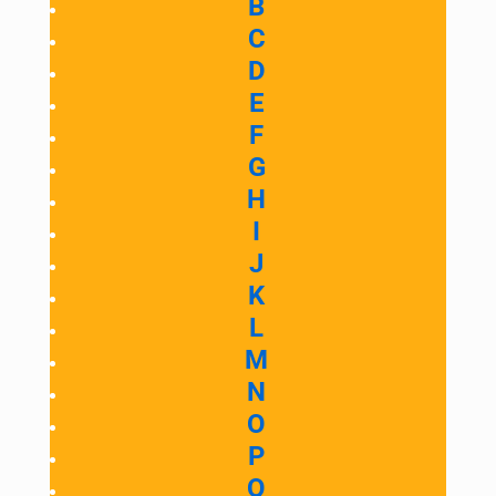
B
C
D
E
F
G
H
I
J
K
L
M
N
O
P
Q