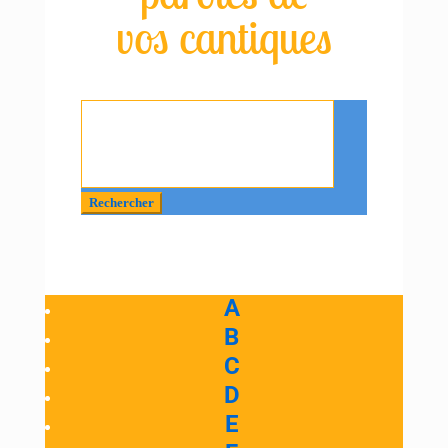
vos cantiques
Rechercher
:
A
B
C
D
E