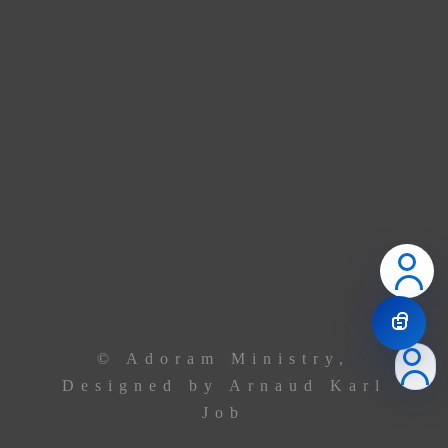
dans nos nouveaux locaux à Godomey. En attendant,
union de prière.
Contactez le leadership via
téléphone ou email
Le Centre
+229 69 43 33 33
Ancêtre Hamid
97 44 85 08
Ancêtre Karl
96 00 34 19
contact@
adoramministry.org
© Adoram Ministry,
Designed by Arnaud Karl
Job