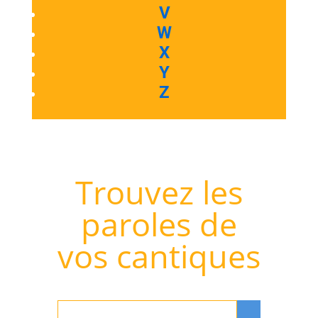
V
W
X
Y
Z
Trouvez les
paroles de
vos cantiques
Rechercher