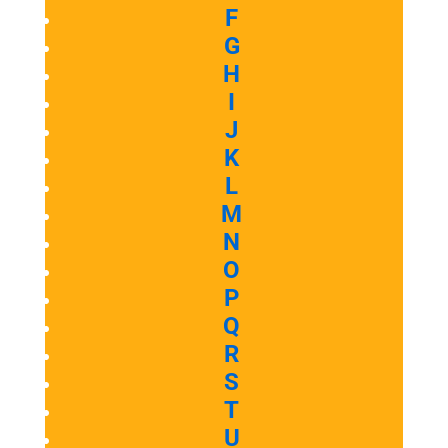
F
G
H
I
J
K
L
M
N
O
P
Q
R
S
T
U