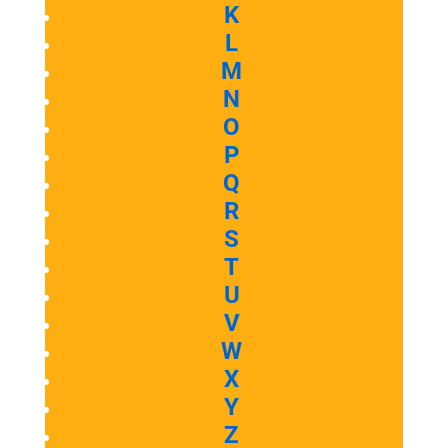
K
L
M
N
O
P
Q
R
S
T
U
V
W
X
Y
Z