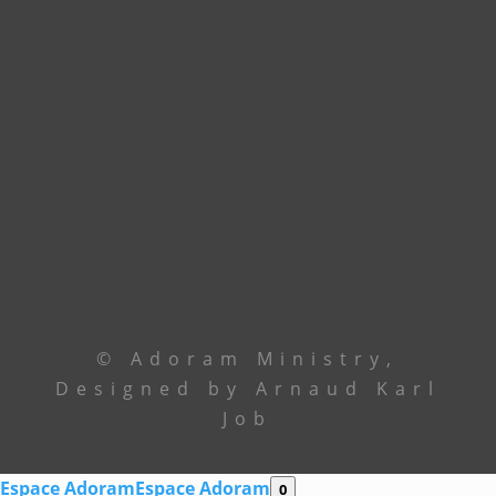
Contactez le leadership via
téléphone ou email
Le Centre
+229 69 43 33 33
Ancêtre Hamid
97 44 85 08
Ancêtre Karl
96 00 34 19
contact@
adoramministry.org
© Adoram Ministry,
Designed by Arnaud Karl
Job
Espace Adoram
Espace Adoram
0