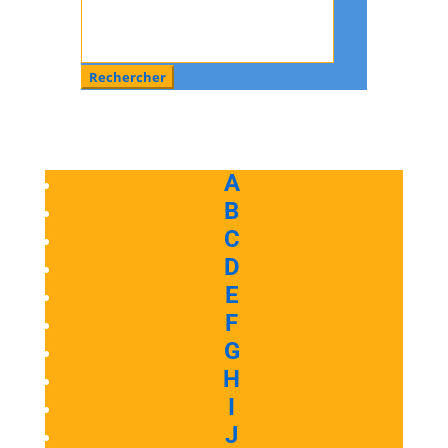
:
A
B
C
D
E
F
G
H
I
J