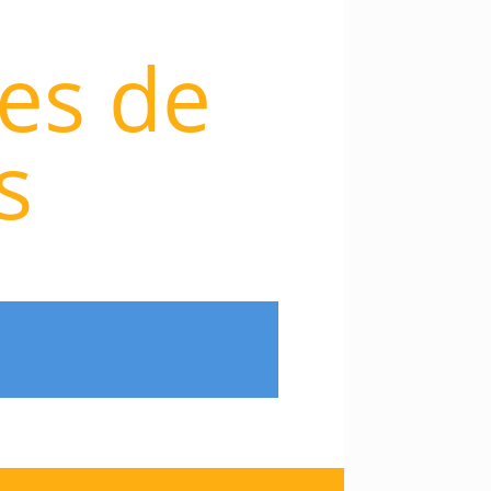
les de
s