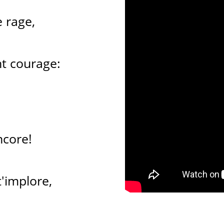
e rage,
t courage:
ncore!
'implore,