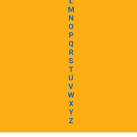
L
M
N
O
P
Q
R
S
T
U
V
W
X
Y
Z