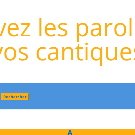
ez les paro
vos cantique
A