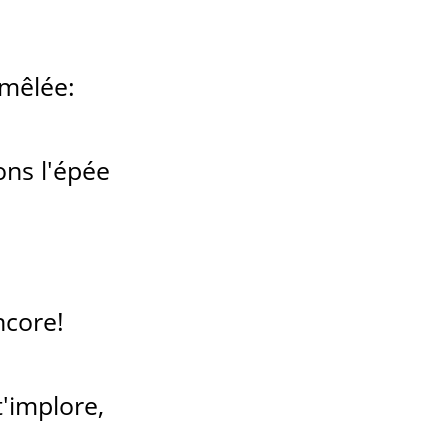
 mêlée:
ns l'épée
ncore!
'implore,