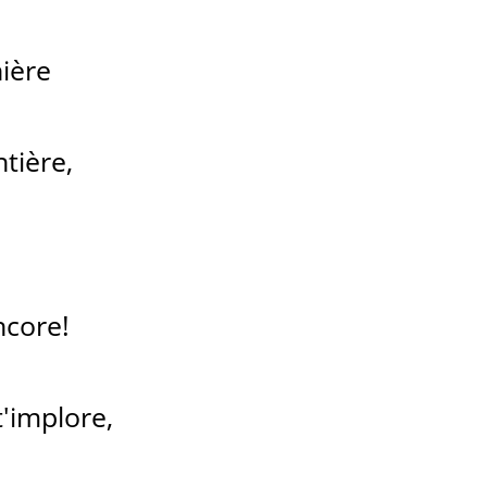
nière
tière,
ncore!
'implore,