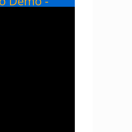
eo Demo -