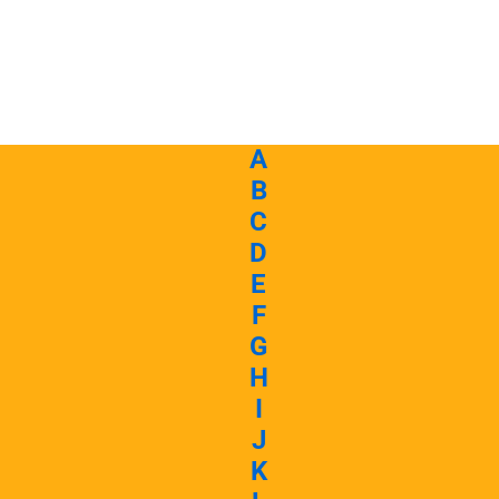
A
B
C
D
E
F
G
H
I
J
K