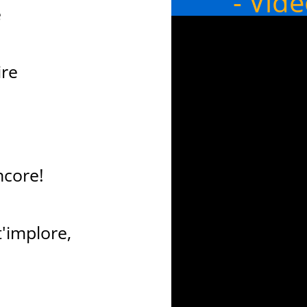
- Vid
e
ire
ncore!
'implore,