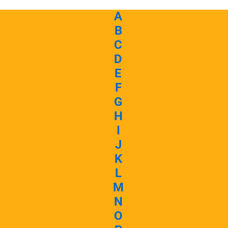
A
B
C
D
E
F
G
H
I
J
K
L
M
N
O