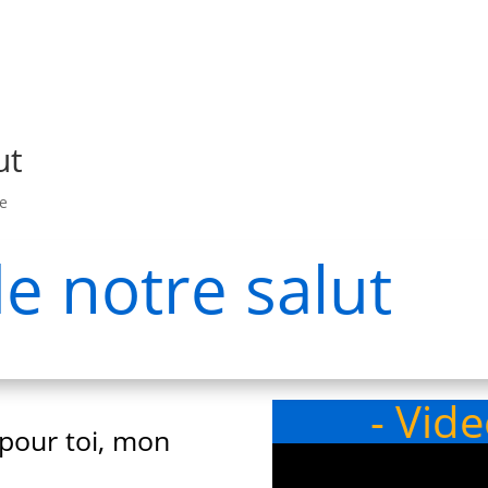
ut
e
e notre salut
- Vid
 pour toi, mon