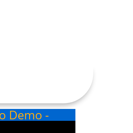
eo Demo -