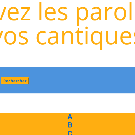
ez les paro
vos cantique
A
B
C