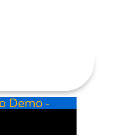
eo Demo -