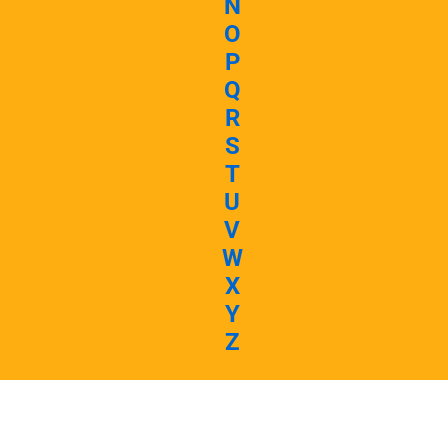
N
O
P
Q
R
S
T
U
V
W
X
Y
Z