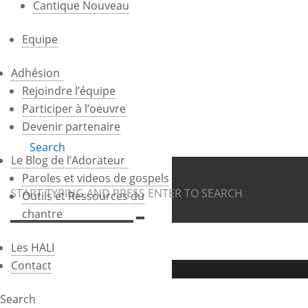
Cantique Nouveau
Equipe
Adhésion
Rejoindre l’équipe
Participer à l’oeuvre
Devenir partenaire
Search
Le Blog de l’Adorateur
Paroles et videos de gospels
START TYPING AND PRESS ENTER TO SEARCH
Outils et Ressources du
chantre
Les HALI
Contact
Votre panier est vide.
Search