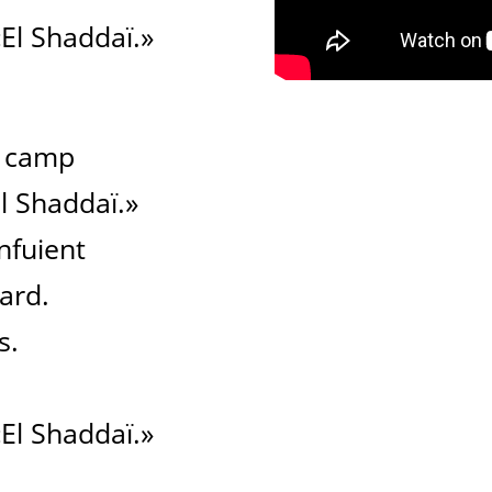
«El Shaddaï.»
e camp
l Shaddaï.»
nfuient
ard.
s.
«El Shaddaï.»