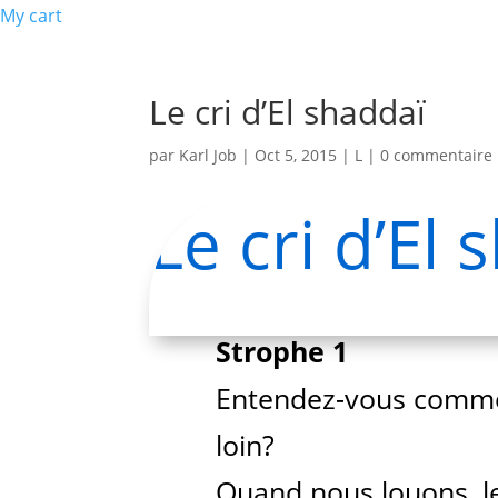
My cart
Le cri d’El shaddaï
par
Karl Job
|
Oct 5, 2015
|
L
|
0 commentaire
Le cri d’El
Strophe 1
Entendez-vous comme
loin?
Quand nous louons, le