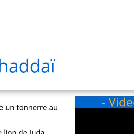
 shaddaï
- Vid
 un tonnerre au
 lion de Juda