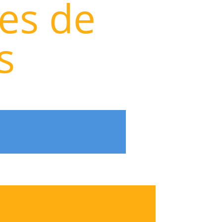
les de
s