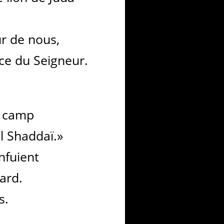
ur de nous,
ce du Seigneur.
e camp
l Shaddaï.»
nfuient
ard.
s.