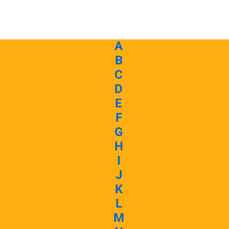
A
B
C
D
E
F
G
H
I
J
K
L
M