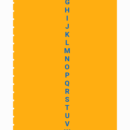
G
H
I
J
K
L
M
N
O
P
Q
R
S
T
U
V