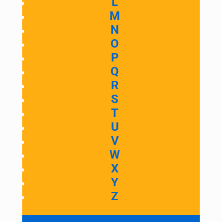
L
M
N
O
P
Q
R
S
T
U
V
W
X
Y
Z