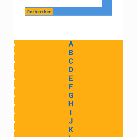
A
B
C
D
E
F
G
H
I
J
K