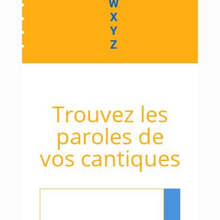
W
X
Y
Z
Trouvez les
paroles de
vos cantiques
Rechercher
: