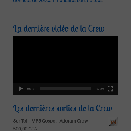
données de vos commentaires sont traitées
.
La dernière vidéo de la Crew
Lecteur
vidéo
00:00
07:03
Les dernières sorties de la Crew
Sur Toi – MP3 Gospel | Adoram Crew
500,00
CFA