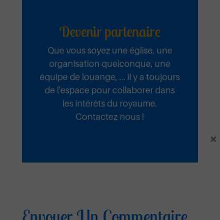
Devenir partenaire
Que vous soyez une église, une
organisation quelconque, une
équipe de louange, ... il y a toujours
de l'espace pour collaborer dans
les intérêts du royaume.
Contactez-nous !
×
Fidèle
Ecouter et télécharger
Envoyer Un Commentaire