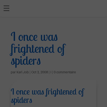
I once was
frightened of
spiders
par
Karl Job
|
Oct 3, 2008
|
I
|
0 commentaire
I once was frightened of
spiders