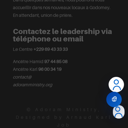
accueillir dans nos nouveaux locaux à Godomey.
En attendant, union de prière.
Contactez le leadership via
téléphone ou email
Le Centre
+229 69 43 33 33
Ancêtre Hamid
97 44 85 08
Ancêtre Karl
96 00 34 19
contact@
adoramministry.org
© Adoram Ministry,
Designed by Arnaud Karl
Job