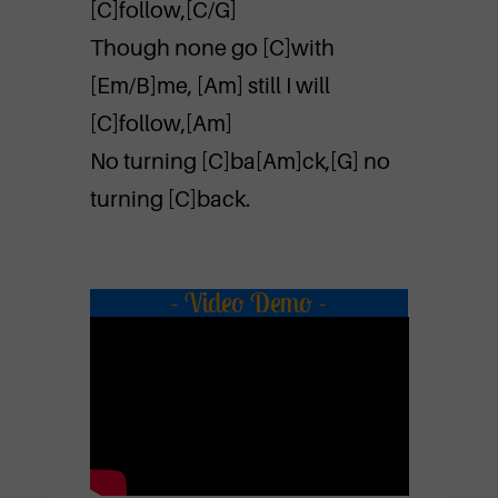
[C]follow,[C/G]
Though none go [C]with
[Em/B]me, [Am] still I will
[C]follow,[Am]
No turning [C]ba[Am]ck,[G] no
turning [C]back.
- Video Demo -