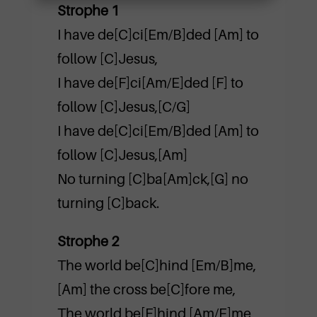
Strophe 1
I have de[C]ci[Em/B]ded [Am] to
follow [C]Jesus,
I have de[F]ci[Am/E]ded [F] to
follow [C]Jesus,[C/G]
I have de[C]ci[Em/B]ded [Am] to
follow [C]Jesus,[Am]
No turning [C]ba[Am]ck,[G] no
turning [C]back.
Strophe 2
The world be[C]hind [Em/B]me,
[Am] the cross be[C]fore me,
The world be[F]hind [Am/E]me,