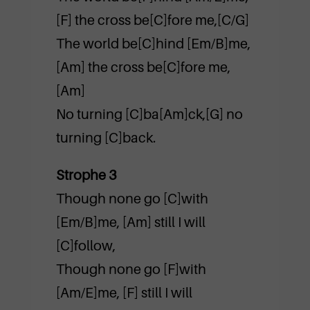
[F] the cross be[C]fore me,[C/G]
The world be[C]hind [Em/B]me,
[Am] the cross be[C]fore me,
[Am]
No turning [C]ba[Am]ck,[G] no
turning [C]back.
Strophe 3
Though none go [C]with
[Em/B]me, [Am] still I will
[C]follow,
Though none go [F]with
[Am/E]me, [F] still I will