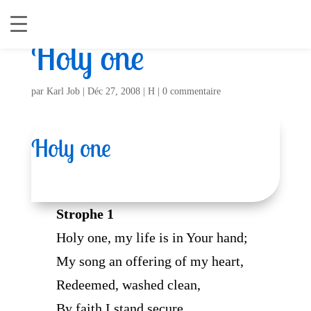
Holy one
par
Karl Job
|
Déc 27, 2008
|
H
|
0 commentaire
Holy one
Strophe 1
Holy one, my life is in Your hand;
My song an offering of my heart,
Redeemed, washed clean,
By faith I stand secure.