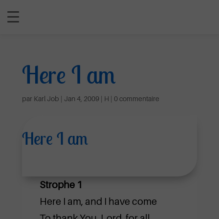
Here I am
par
Karl Job
|
Jan 4, 2009
|
H
|
0 commentaire
Here I am
Strophe 1
Here I am, and I have come
To thank You, Lord, for all