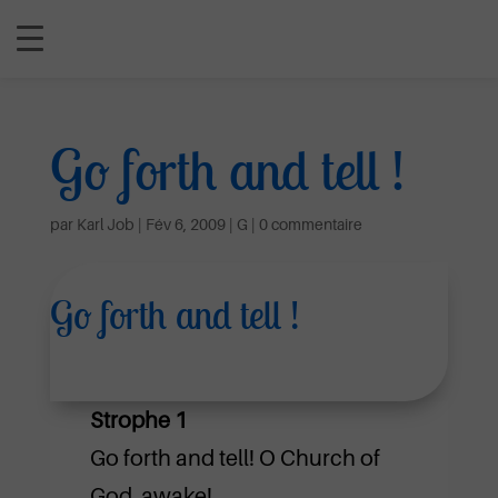
Go forth and tell !
par
Karl Job
|
Fév 6, 2009
|
G
|
0 commentaire
Go forth and tell !
Strophe 1
Go forth and tell! O Church of
God, awake!