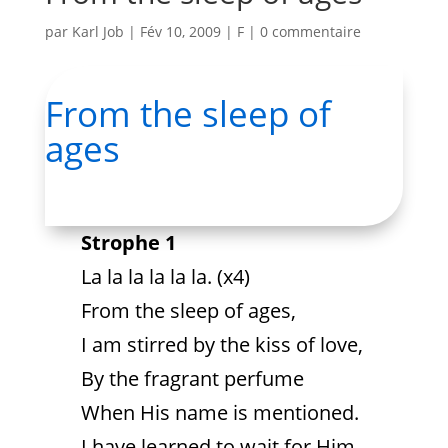
par
Karl Job
|
Fév 10, 2009
|
F
|
0 commentaire
From the sleep of
ages
Strophe 1
La la la la la la. (x4)
From the sleep of ages,
I am stirred by the kiss of love,
By the fragrant perfume
When His name is mentioned.
I have learned to wait for Him,