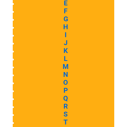
E
F
G
H
I
J
K
L
M
N
O
P
Q
R
S
T