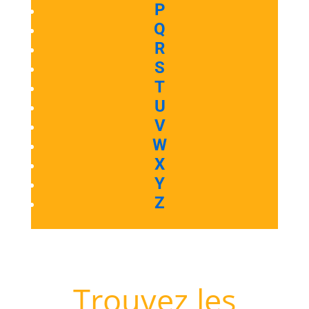
P
Q
R
S
T
U
V
W
X
Y
Z
Trouvez les