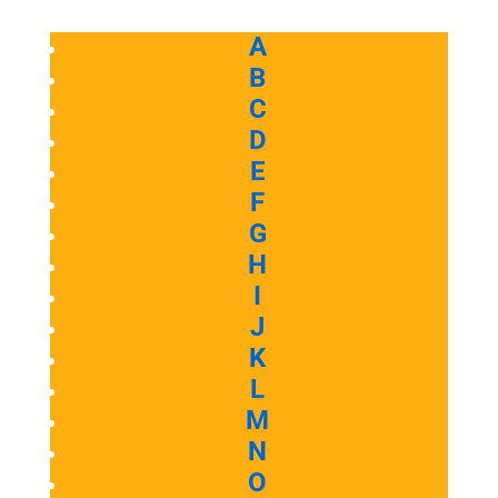
A
B
C
D
E
F
G
H
I
J
K
L
M
N
O