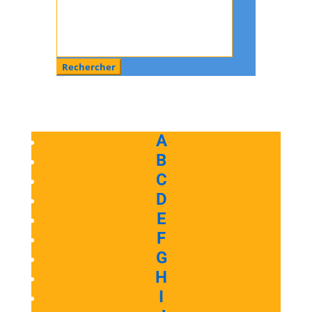
Rechercher
:
A
B
C
D
E
F
G
H
I