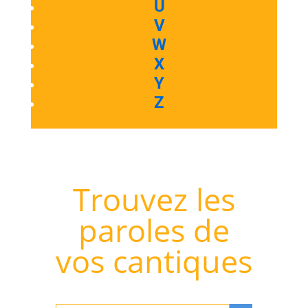
U
V
W
X
Y
Z
Trouvez les
paroles de
vos cantiques