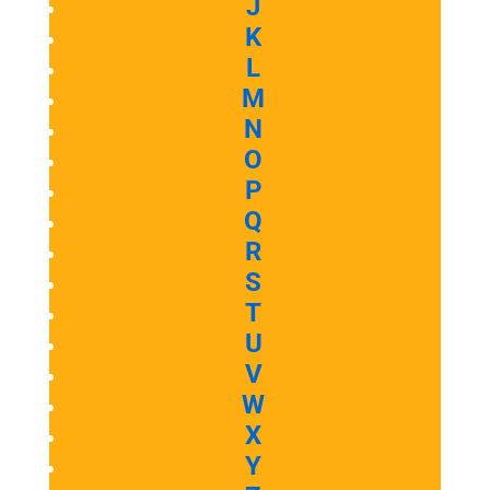
J
K
L
M
N
O
P
Q
R
S
T
U
V
W
X
Y