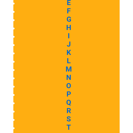
E
F
G
H
I
J
K
L
M
N
O
P
Q
R
S
T