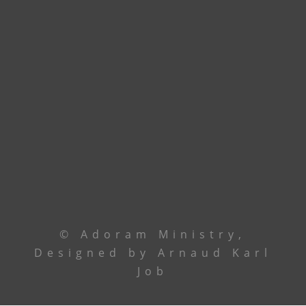
Godomey. En attendant, union de prière.
Contactez le leadership via
téléphone ou email
Le Centre
+229 69 43 33 33
Ancêtre Hamid
97 44 85 08
Ancêtre Karl
96 00 34 19
contact@
adoramministry.org
© Adoram Ministry,
Designed by Arnaud Karl
Job