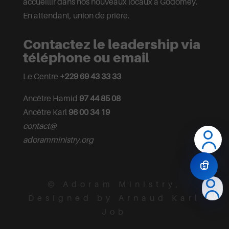
accueillir dans nos nouveaux locaux à Godomey.
En attendant, union de prière.
Contactez le leadership via
téléphone ou email
Le Centre
+229 69 43 33 33
Ancêtre Hamid
97 44 85 08
Ancêtre Karl
96 00 34 19
contact@
adoramministry.org
© Adoram Ministry,
Designed by Arnaud Karl
Job