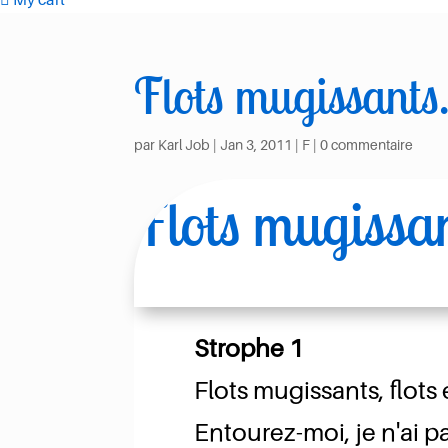
Flots mugissant
par
Karl Job
|
Jan 3, 2011
|
F
|
0 commentaire
Flots mugissa
Strophe 1
Flots mugissants, flots 
Entourez-moi, je n'ai p