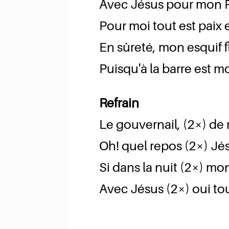
Avec Jésus pour mon P
Pour moi tout est paix 
En sûreté, mon esquif f
Puisqu'à la barre est 
Refrain
Le gouvernail, (2×) de 
Oh! quel repos (2×) Jésu
Si dans la nuit (2×) m
Avec Jésus (2×) oui tou