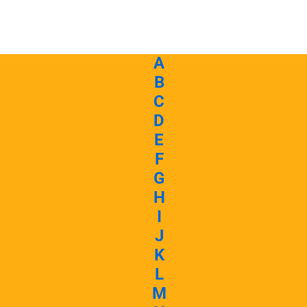
A
B
C
D
E
F
G
H
I
J
K
L
M