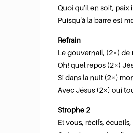
Quoi qu'il en soit, paix i
Puisqu'à la barre est 
Refrain
Le gouvernail, (2×) de 
Oh! quel repos (2×) Jésu
Si dans la nuit (2×) m
Avec Jésus (2×) oui tou
Strophe 2
Et vous, récifs, écueils