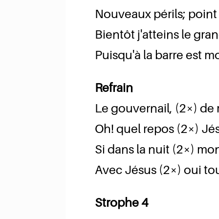
Nouveaux périls; point 
Bientôt j'atteins le gra
Puisqu'à la barre est 
Refrain
Le gouvernail, (2×) de 
Oh! quel repos (2×) Jésu
Si dans la nuit (2×) m
Avec Jésus (2×) oui tou
Strophe 4