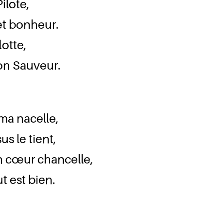
ilote,
et bonheur.
lotte,
mon Sauveur.
ma nacelle,
s le tient,
on cœur chancelle,
t est bien.