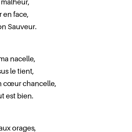
 malheur,
r en face,
mon Sauveur.
ma nacelle,
s le tient,
on cœur chancelle,
t est bien.
aux orages,