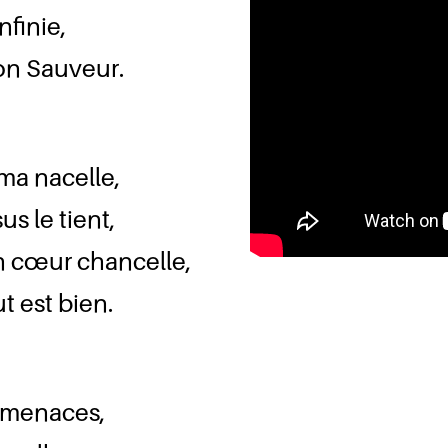
nfinie,
mon Sauveur.
ma nacelle,
s le tient,
on cœur chancelle,
t est bien.
, menaces,