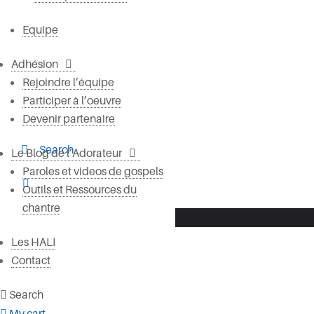
Equipe
Adhésion
Rejoindre l’équipe
Participer à l’oeuvre
Devenir partenaire
Search
Le Blog de l’Adorateur
Paroles et videos de gospels
Outils et Ressources du
chantre
Votre panier est vide.
Les HALI
Contact
Search
My cart