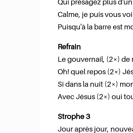
Qui présagez plus d'un
Calme, je puis vous voi
Puisqu'à la barre est 
Refrain
Le gouvernail, (2×) de 
Oh! quel repos (2×) Jésu
Si dans la nuit (2×) m
Avec Jésus (2×) oui tou
Strophe 3
Jour après jour, nouve