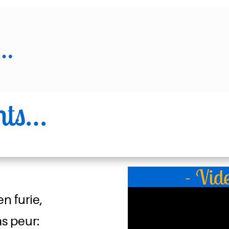
s…
nts…
- Vid
en furie,
as peur: