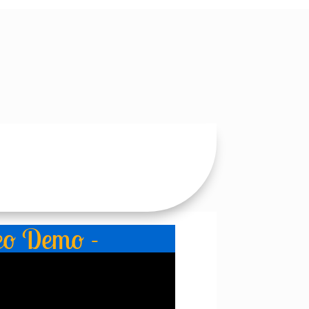
eo Demo -