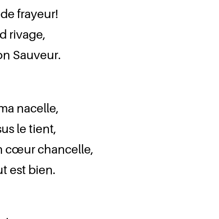
de frayeur!
nd rivage,
mon Sauveur.
ma nacelle,
s le tient,
on cœur chancelle,
t est bien.