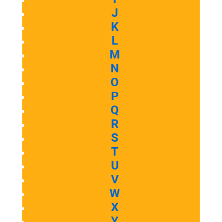
J
K
L
M
N
O
P
Q
R
S
T
U
V
W
X
Y