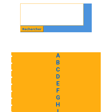
Rechercher
:
A
B
C
D
E
F
G
H
I