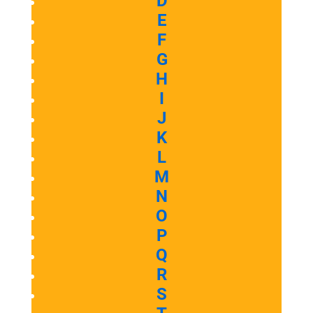
D
E
F
G
H
I
J
K
L
M
N
O
P
Q
R
S