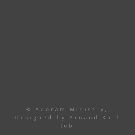
accueillir dans nos nouveaux locaux à
Godomey. En attendant, union de prière.
Contactez le leadership via
téléphone ou email
Le Centre
+229 69 43 33 33
Ancêtre Hamid
97 44 85 08
Ancêtre Karl
96 00 34 19
contact@
adoramministry.org
© Adoram Ministry,
Designed by Arnaud Karl
Job