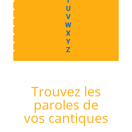
T
U
V
W
X
Y
Z
Trouvez les
paroles de
vos cantiques