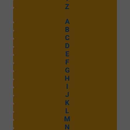
Ecouter et télécharger
Z
Roi à Jamais
A
B
C
Emmanuel Septembre 2025
D
E
Ecouter et télécharger
F
Medo ɣli na
G
H
wò Ɖela
I
J
K
L
Emmanuel Septembre 2025
M
N
Ecouter et télécharger