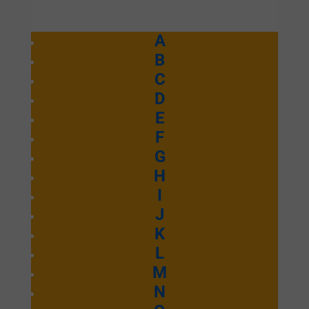
A
B
C
D
E
F
G
H
I
J
K
L
M
N