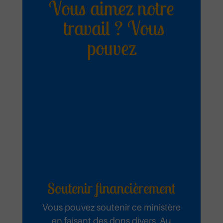
Emmanuel
Vous aimez notre
travail ? Vous
pouvez
Emmanuel Septembre 2025
Ecouter et télécharger
Nul n’est
comme toi
Ta Miséricorde Mai 2025
Soutenir financièrement
Ecouter et télécharger
Vous pouvez soutenir ce ministère
en faisant des dons divers. Au