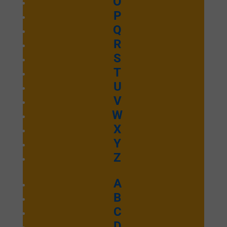
O
P
Q
R
S
T
U
V
W
X
Y
Z
A
B
C
D