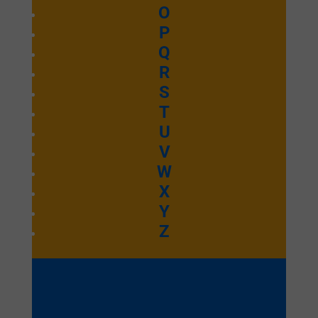
O
Je chanterai
P
Q
R
Emmanuel Septembre 2025
S
T
Ecouter et télécharger
U
Je retourne
V
W
X
sur l’autel
Y
Z
Emmanuel Septembre 2025
Ecouter et télécharger