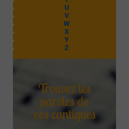
U
V
W
X
Y
Z
Trouvez les
paroles de
vos cantiques