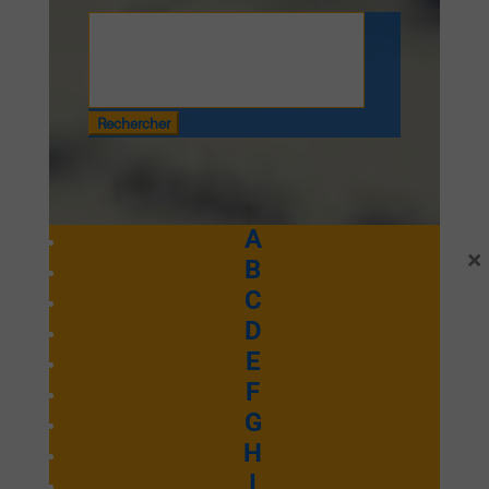
Rechercher
:
A
×
B
Fidèle
C
D
E
Emmanuel Septembre 2025
F
G
Ecouter et télécharger
H
I