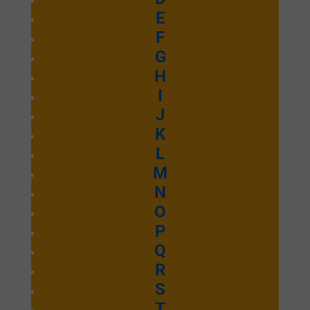
E
F
G
H
I
J
K
L
M
N
O
P
Q
R
S
T