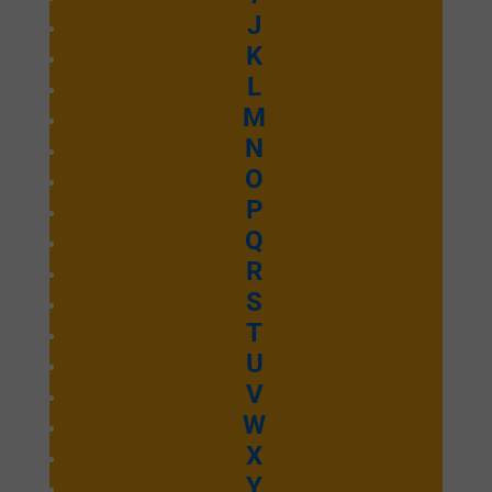
Je compte sur
J
K
toi
L
M
N
Emmanuel Septembre 2025
O
P
Ecouter et télécharger
Q
Wòe Nye
R
S
T
Mawu
U
V
W
Emmanuel Septembre 2025
X
Y