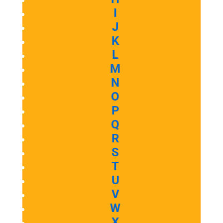
I
J
K
L
M
N
O
P
Q
R
S
T
U
V
W
X