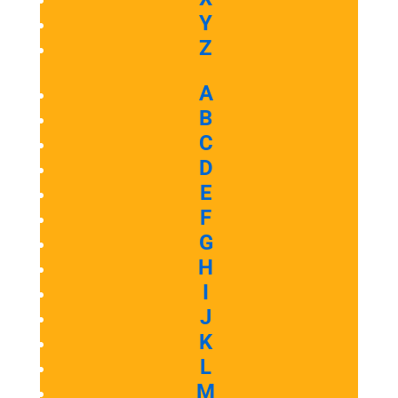
Y
Z
A
B
C
D
E
F
G
H
I
J
K
L
M