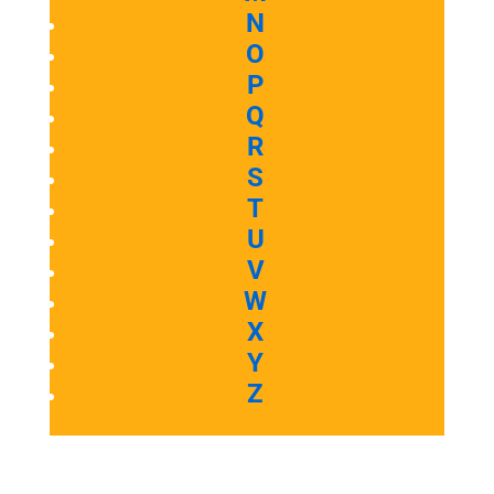
N
O
P
Q
R
S
T
U
V
W
X
Y
Z