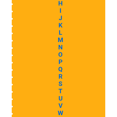
H
I
J
K
L
M
N
O
P
Q
R
S
T
U
V
W