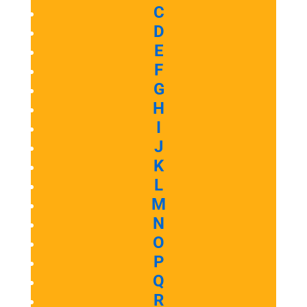
C
D
E
F
G
H
I
J
K
L
M
N
O
P
Q
R