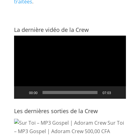
traitées
.
La dernière vidéo de la Crew
Lecteur
vidéo
00:00
07:03
Les dernières sorties de la Crew
Sur Toi
– MP3 Gospel | Adoram Crew
500,00
CFA