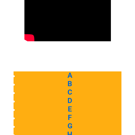
A
B
C
D
E
F
G
H