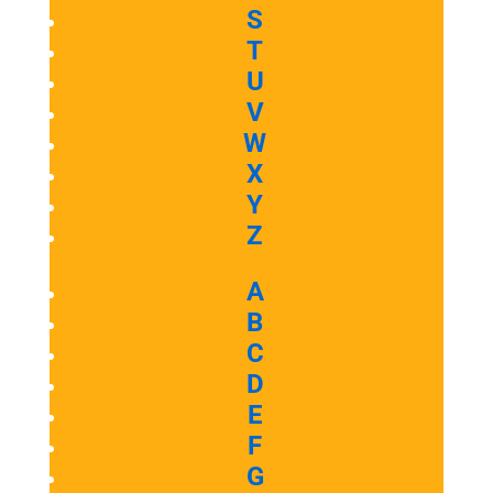
S
T
U
V
W
X
Y
Z
A
B
C
D
E
F
G