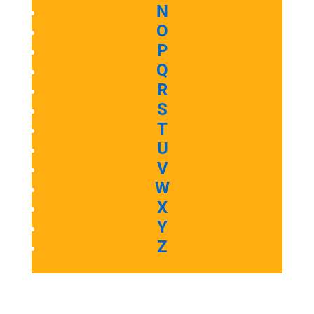
N
O
P
Q
R
S
T
U
V
W
X
Y
Z