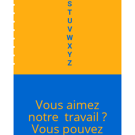
S
T
U
V
W
X
Y
Z
Vous aimez
notre travail ?
Vous pouvez