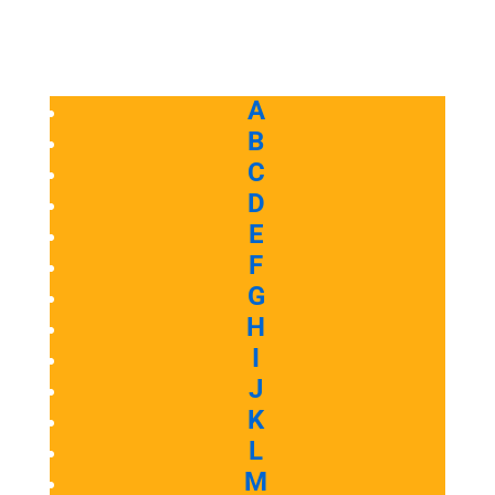
A
B
C
D
E
F
G
H
I
J
K
L
M