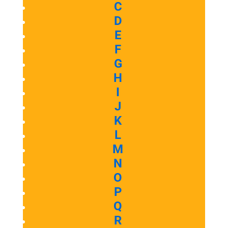
C
D
E
F
G
H
I
J
K
L
M
N
O
P
Q
R