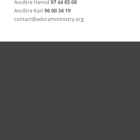
Ancêtre Hamid
97 44 85 08
Ancêtre Karl
96 00 34 19
contact@adoramministry.org