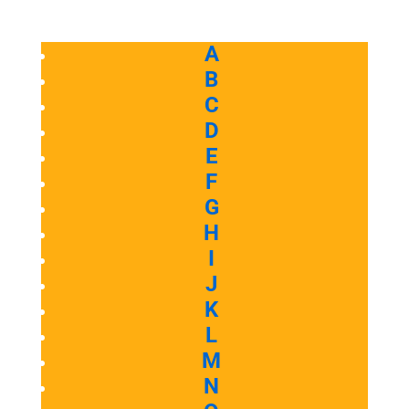
A
B
C
D
E
F
G
H
I
J
K
L
M
N