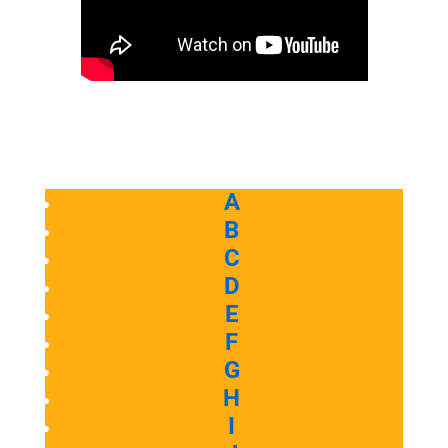
A
B
C
D
E
F
G
H
I