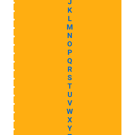
J
K
L
M
N
O
P
Q
R
S
T
U
V
W
X
Y