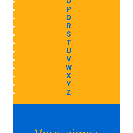
O
P
Q
R
S
T
U
V
W
X
Y
Z