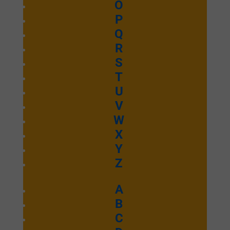
O
P
Q
R
S
T
U
V
W
X
Y
Z
A
B
C