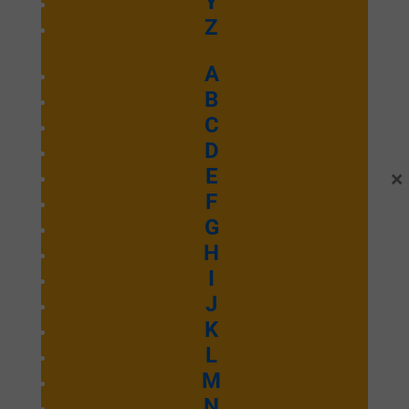
Y
Z
A
B
C
D
×
E
Fidèle
F
G
H
Emmanuel Septembre 2025
I
J
Ecouter et télécharger
K
Je compte sur
L
M
N