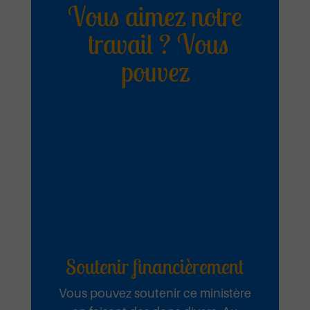
Roi à Jamais
Vous aimez notre
travail ? Vous
Emmanuel Septembre 2025
pouvez
Ecouter et télécharger
Medo ɣli na
wò Ɖela
Emmanuel Septembre 2025
Soutenir financièrement
Ecouter et télécharger
Vous pouvez soutenir ce ministère