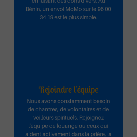
Je chanterai
en faisant des dons divers. Au
Bénin, un envoi MoMo sur le 96 00
34 19 est le plus simple.
Emmanuel Septembre 2025
Ecouter et télécharger
Je retourne
sur l’autel
Rejoindre l'équipe
Emmanuel Septembre 2025
Nous avons constamment besoin
de chantres, de volontaires et de
Ecouter et télécharger
veilleurs spirituels. Rejoignez
Emmanuel
l'équipe de louange ou ceux qui
aident activement dans la prière, la