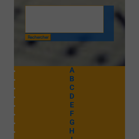
Rechercher
:
A
B
C
D
E
F
G
H