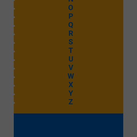
toi
O
P
Q
R
Emmanuel Septembre 2025
S
Ecouter et télécharger
T
Wòe Nye
U
V
W
Mawu
X
Y
Z
Emmanuel Septembre 2025
Ecouter et télécharger