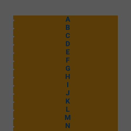
A
B
C
D
E
F
G
H
I
J
K
L
M
N