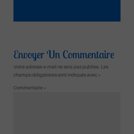
Ta Miséricorde Mai 2025
Ecouter et télécharger
Tous les jours
Envoyer Un Commentaire
Ta Miséricorde Mai 2025
Votre adresse e-mail ne sera pas publiée.
Les
champs obligatoires sont indiqués avec
*
Ecouter et télécharger
Ta
Commentaire
*
miséricorde