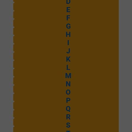
D
E
F
G
H
I
J
K
L
M
N
O
P
Q
R
S