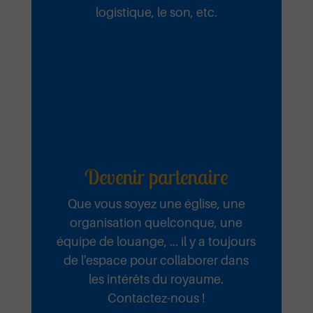
logistique, le son, etc.
Emmanuel Septembre 2025
Ecouter et télécharger
Nul n’est
comme toi
Devenir partenaire
Que vous soyez une église, une
Ta Miséricorde Mai 2025
organisation quelconque, une
équipe de louange, ... il y a toujours
Ecouter et télécharger
de l'espace pour collaborer dans
Mi kpa Klunɔ
les intérêts du royaume.
Contactez-nous !