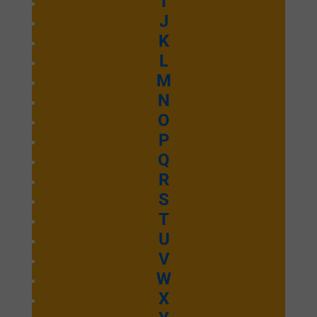
I
J
K
L
M
N
O
P
Q
R
S
T
U
V
W
X