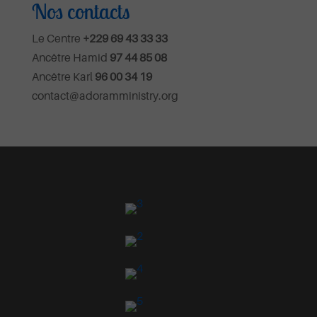
Nos contacts
Le Centre
+229 69 43 33 33
Ancêtre Hamid
97 44 85 08
Ancêtre Karl
96 00 34 19
contact@adoramministry.org