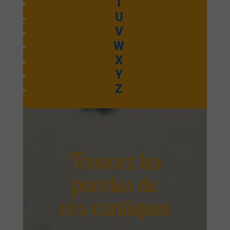
T
U
V
W
X
Y
Z
Trouvez les
paroles de
vos cantiques