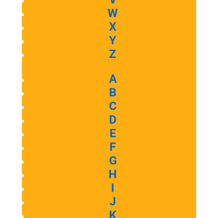
W
X
Y
Z
A
B
C
D
E
F
G
H
I
J
K