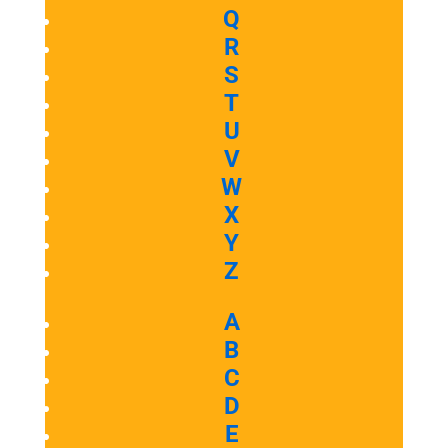
Q
R
S
T
U
V
W
X
Y
Z
A
B
C
D
E