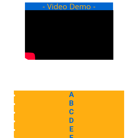
- Video Demo -
A
B
C
D
E
F