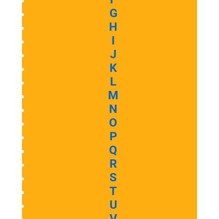
G
H
I
J
K
L
M
N
O
P
Q
R
S
T
U
V