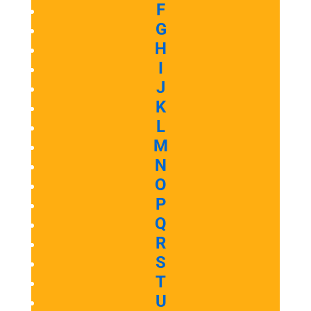
F
G
H
I
J
K
L
M
N
O
P
Q
R
S
T
U