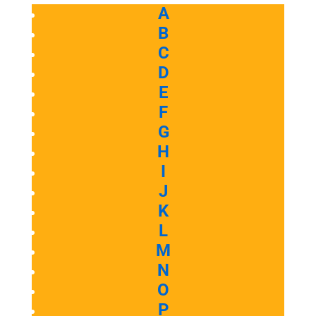
A
B
C
D
E
F
G
H
I
J
K
L
M
N
O
P