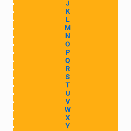
J
K
L
M
N
O
P
Q
R
S
T
U
V
W
X
Y