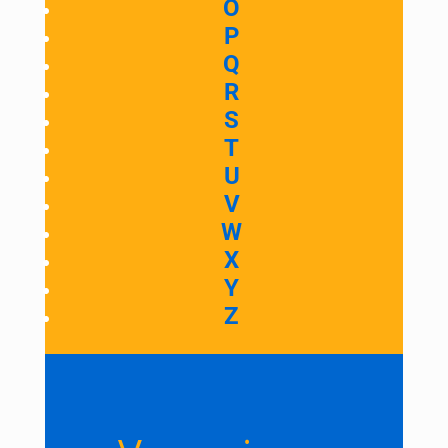
O
P
Q
R
S
T
U
V
W
X
Y
Z