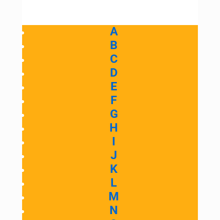
A
B
C
D
E
F
G
H
I
J
K
L
M
N