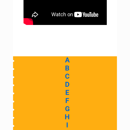
A
B
C
D
E
F
G
H
I