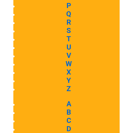
P
Q
R
S
T
U
V
W
X
Y
Z
A
B
C
D