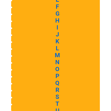
F
G
H
I
J
K
L
M
N
O
P
Q
R
S
T
U