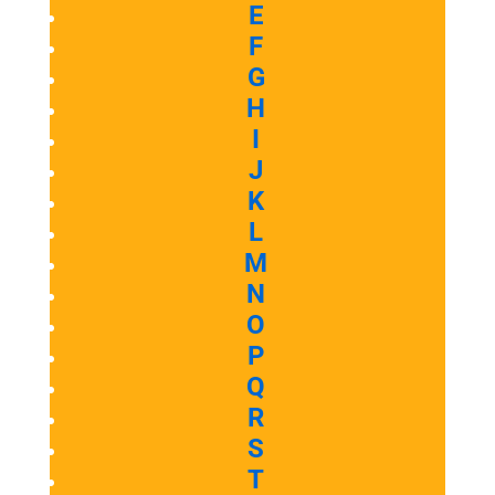
E
F
G
H
I
J
K
L
M
N
O
P
Q
R
S
T