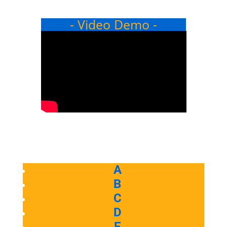
- Video Demo -
A
B
C
D
E