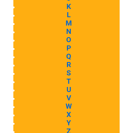
K
L
M
N
O
P
Q
R
S
T
U
V
W
X
Y
Z