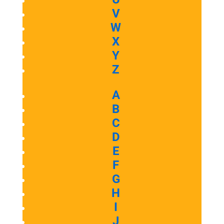
V
W
X
Y
Z
A
B
C
D
E
F
G
H
I
J