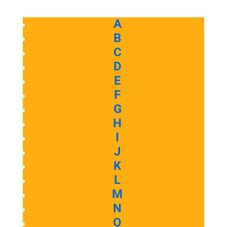
A
B
C
D
E
F
G
H
I
J
K
L
M
N
O