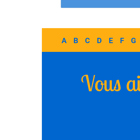
A
B
C
D
E
F
G
Vous ai