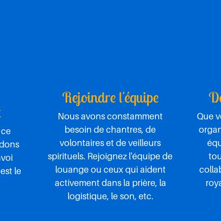
Rejoindre l'équipe
De
t
Nous avons constamment
Que v
besoin de chantres, de
organ
 ce
volontaires et de veilleurs
équ
 dons
spirituels. Rejoignez l'équipe de
to
nvoi
louange ou ceux qui aident
colla
est le
activement dans la prière, la
roy
logistique, le son, etc.