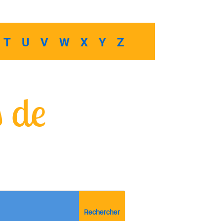
T
U
V
W
X
Y
Z
s de