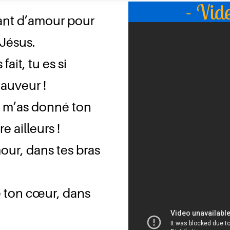
- Vid
ant d’amour pour
Jésus.
ait, tu es si
auveur !
tu m’as donné ton
 ailleurs !
our, dans tes bras
e ton cœur, dans