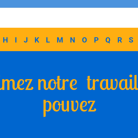
H
I
J
K
L
M
N
O
P
Q
R
S
mez notre travai
pouvez