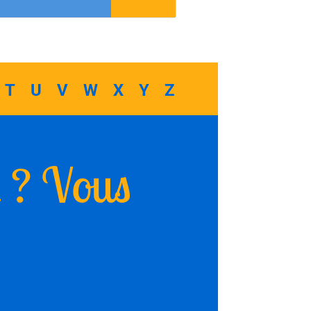
T
U
V
W
X
Y
Z
l ? Vous