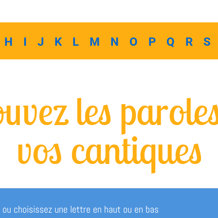
H
I
J
K
L
M
N
O
P
Q
R
S
uvez les parole
vos cantiques