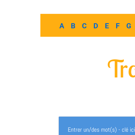
A
B
C
D
E
F
G
Tro