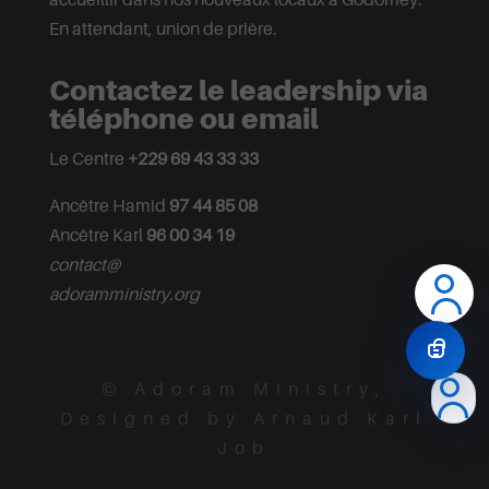
En attendant, union de prière.
Contactez le leadership via
téléphone ou email
Le Centre
+229 69 43 33 33
Ancêtre Hamid
97 44 85 08
Ancêtre Karl
96 00 34 19
contact@
adoramministry.org
© Adoram Ministry,
Designed by Arnaud Karl
Job