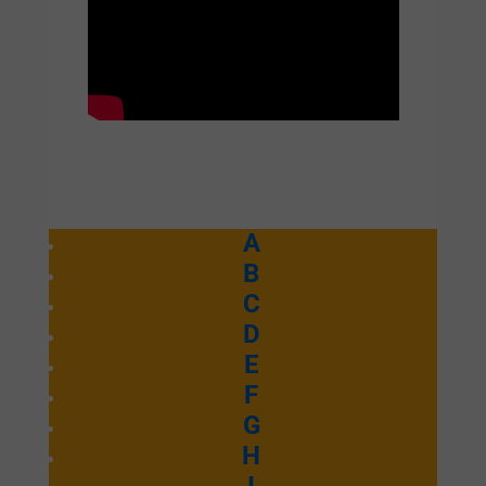
A
B
C
D
E
F
G
H