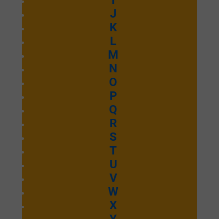
I
J
K
L
M
N
O
P
Q
R
S
T
U
V
W
X