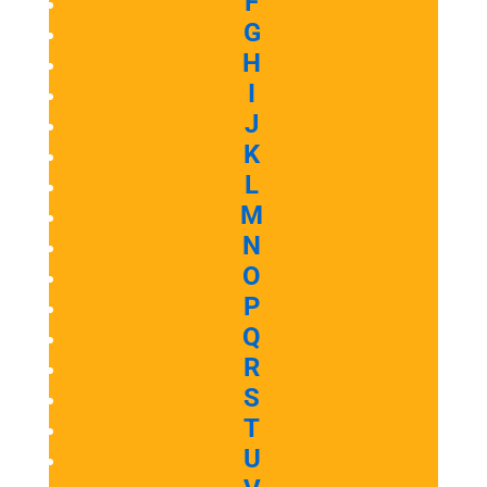
F
G
H
I
J
K
L
M
N
O
P
Q
R
S
T
U