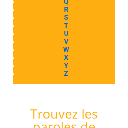
Q
R
S
T
U
V
W
X
Y
Z
Trouvez les
paroles de