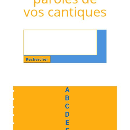
vos cantiques
Rechercher
:
A
B
C
D
E