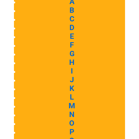
A
B
C
D
E
F
G
H
I
J
K
L
M
N
O
P