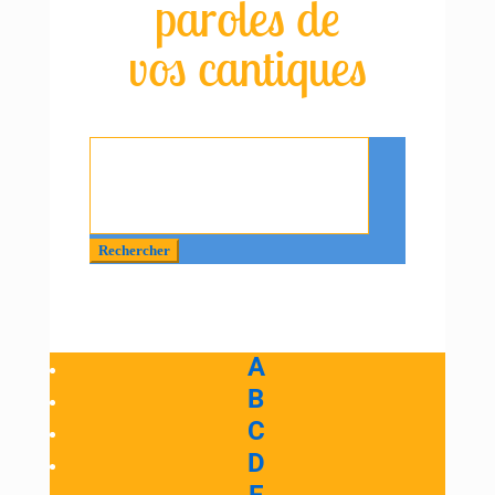
paroles de
vos cantiques
Rechercher
:
A
B
C
D