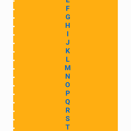
E
F
G
H
I
J
K
L
M
N
O
P
Q
R
S
T