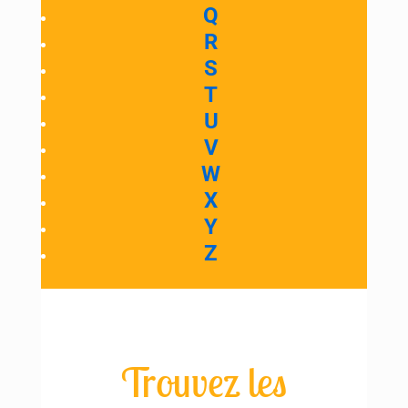
Q
R
S
T
U
V
W
X
Y
Z
Trouvez les