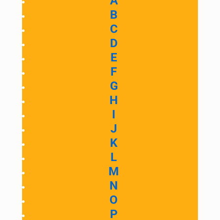
A
B
C
D
E
F
G
H
I
J
K
L
M
N
O
P