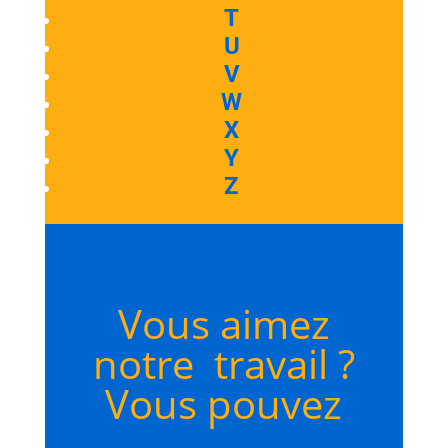
T
U
V
W
X
Y
Z
Vous aimez
notre travail ?
Vous pouvez