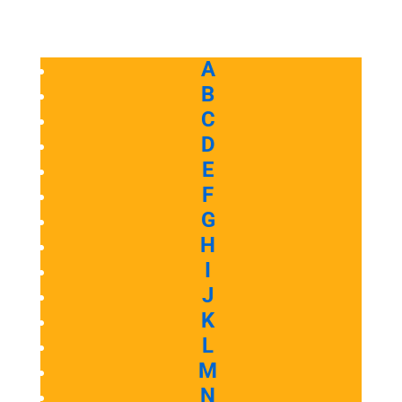
A
B
C
D
E
F
G
H
I
J
K
L
M
N