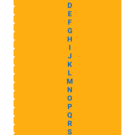
D
E
F
G
H
I
J
K
L
M
N
O
P
Q
R
S