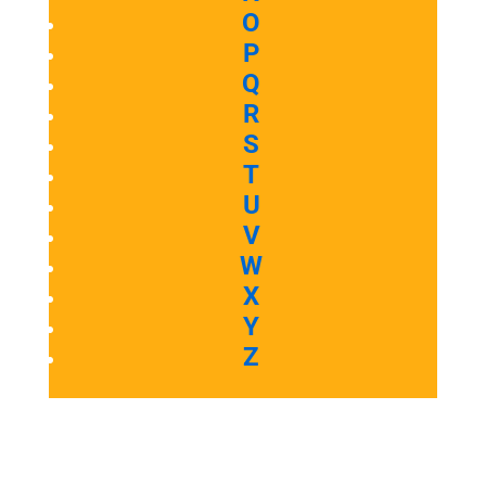
O
P
Q
R
S
T
U
V
W
X
Y
Z