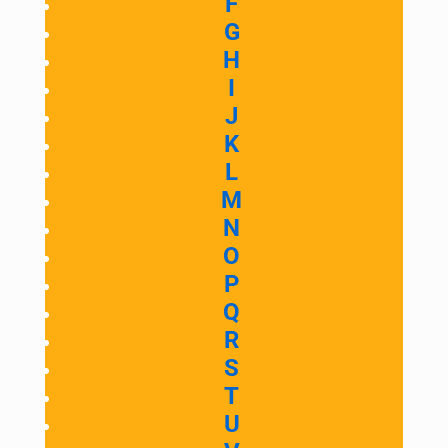
F
G
H
I
J
K
L
M
N
O
P
Q
R
S
T
U