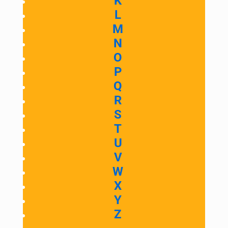
K
L
M
N
O
P
Q
R
S
T
U
V
W
X
Y
Z