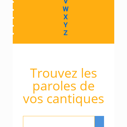
V
W
X
Y
Z
Trouvez les
paroles de
vos cantiques
Rechercher