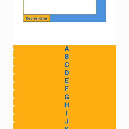
:
A
B
C
D
E
F
G
H
I
J