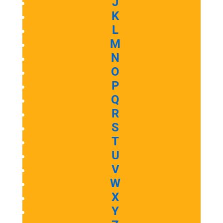
J
K
L
M
N
O
P
Q
R
S
T
U
V
W
X
Y