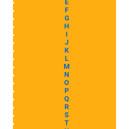
E
F
G
H
I
J
K
L
M
N
O
P
Q
R
S
T