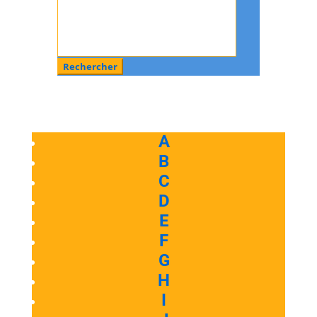
Rechercher
:
A
B
C
D
E
F
G
H
I