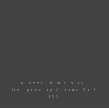
Godomey. En attendant, union de prière.
Contactez le leadership via
téléphone ou email
Le Centre
+229 69 43 33 33
Ancêtre Hamid
97 44 85 08
Ancêtre Karl
96 00 34 19
contact@
adoramministry.org
© Adoram Ministry,
Designed by Arnaud Karl
Job