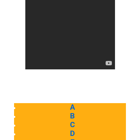
A
B
C
D