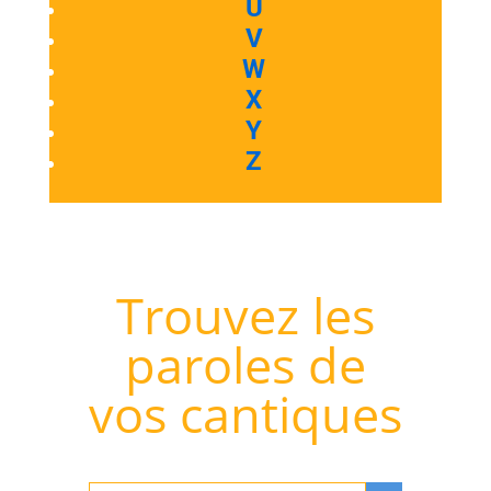
U
V
W
X
Y
Z
Trouvez les
paroles de
vos cantiques