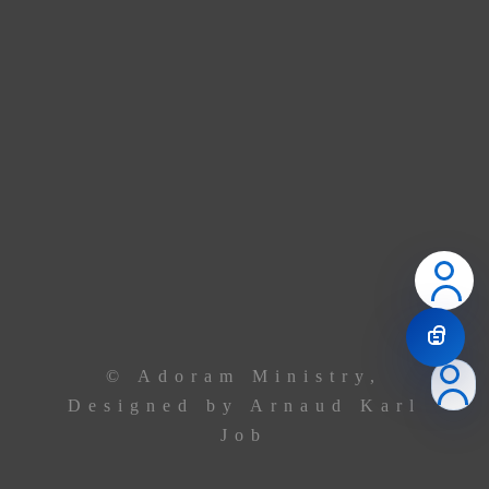
union de prière.
Contactez le leadership via
téléphone ou email
Le Centre
+229 69 43 33 33
Ancêtre Hamid
97 44 85 08
Ancêtre Karl
96 00 34 19
contact@
adoramministry.org
© Adoram Ministry,
Designed by Arnaud Karl
Job