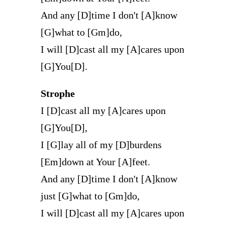
And any [D]time I don't [A]know
[G]what to [Gm]do,
I will [D]cast all my [A]cares upon
[G]You[D].
Strophe
I [D]cast all my [A]cares upon
[G]You[D],
I [G]lay all of my [D]burdens
[Em]down at Your [A]feet.
And any [D]time I don't [A]know
just [G]what to [Gm]do,
I will [D]cast all my [A]cares upon