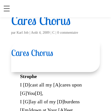
Cares Chorus
par
Karl Job
|
Août 4, 2009
|
C
|
0 commentaire
Cares Chorus
Strophe
I [D]cast all my [A]cares upon
[G]You[D],
I [G]lay all of my [D]burdens
[Em]down at Your [A]feet.