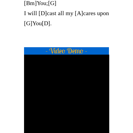
[Bm]You;[G]
I will [D]cast all my [A]cares upon
[G]You[D].
- Video Demo -