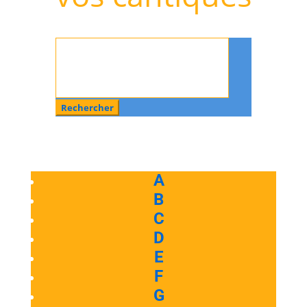
Rechercher
:
A
B
C
D
E
F
G