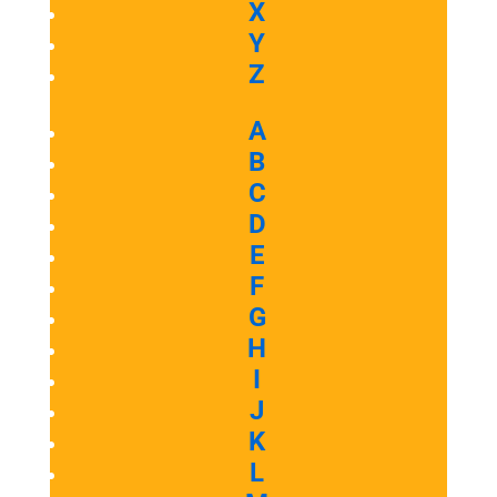
X
Y
Z
A
B
C
D
E
F
G
H
I
J
K
L