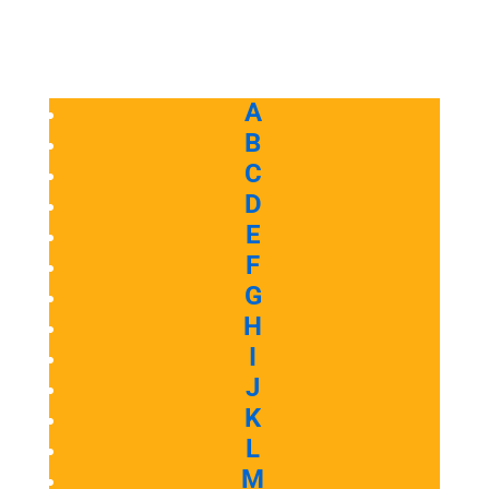
A
B
C
D
E
F
G
H
I
J
K
L
M