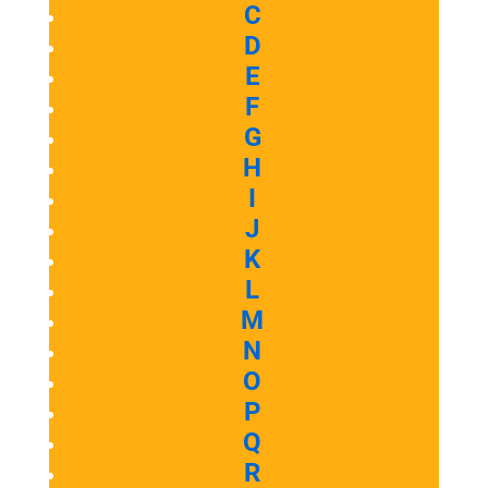
C
D
E
F
G
H
I
J
K
L
M
N
O
P
Q
R