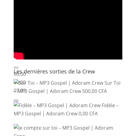
Les dernières sorties de la Crew
00:00
00:00
Sur Toi
07:03
– MP3 Gospel | Adoram Crew
500,00
CFA
Fidèle –
MP3 Gospel | Adoram Crew
0,00
CFA