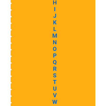
H
I
J
K
L
M
N
O
P
Q
R
S
T
U
V
W