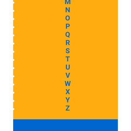
M
N
O
P
Q
R
S
T
U
V
W
X
Y
Z