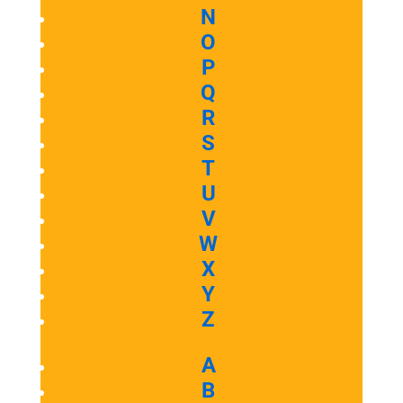
N
O
P
Q
R
S
T
U
V
W
X
Y
Z
A
B