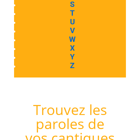
S
T
U
V
W
X
Y
Z
Trouvez les
paroles de
vos cantiques