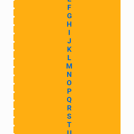
F
G
H
I
J
K
L
M
N
O
P
Q
R
S
T
U