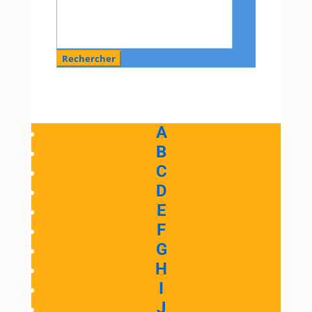
:
A
B
C
D
E
F
G
H
I
J