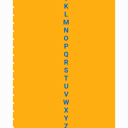
K
L
M
N
O
P
Q
R
S
T
U
V
W
X
Y
Z