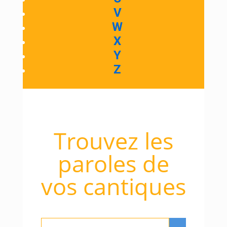
V
W
X
Y
Z
Trouvez les
paroles de
vos cantiques
Rechercher