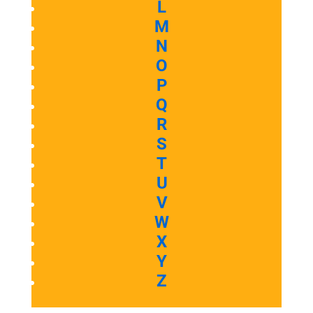
L
M
N
O
P
Q
R
S
T
U
V
W
X
Y
Z