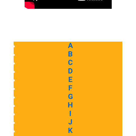
A
B
C
D
E
F
G
H
I
J
K