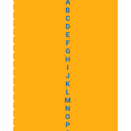
A
B
C
D
E
F
G
H
I
J
K
L
M
N
O
P