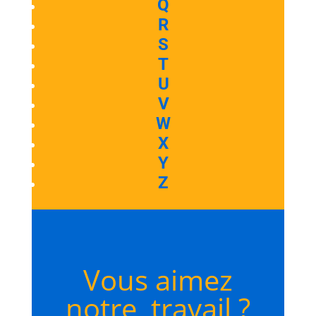
Q
R
S
T
U
V
W
X
Y
Z
Vous aimez
notre travail ?