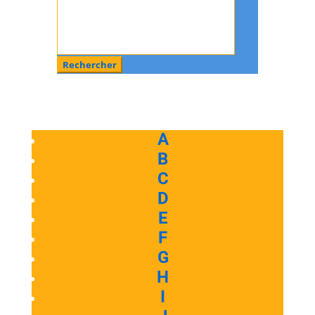
Rechercher
:
A
B
C
D
E
F
G
H
I