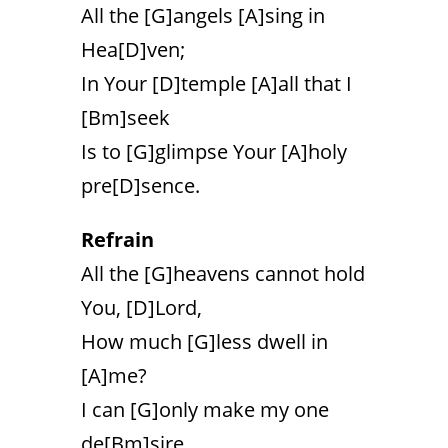
All the [G]angels [A]sing in
Hea[D]ven;
In Your [D]temple [A]all that I
[Bm]seek
Is to [G]glimpse Your [A]holy
pre[D]sence.
Refrain
All the [G]heavens cannot hold
You, [D]Lord,
How much [G]less dwell in
[A]me?
I can [G]only make my one
de[Bm]sire