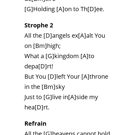
[G]Holding [A]on to Th[D]ee.
Strophe 2
All the [D]angels ex[A]alt You
on [Bm]high;
What a [G]kingdom [A]to
depa[D]rt!
But You [D]left Your [A]throne
in the [Bm]sky
Just to [G]live in[A]side my
hea[D]rt.
Refrain
All the [G]heavens cannot hold