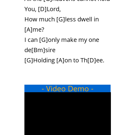
You, [D]Lord,
How much [G]less dwell in
[A]me?
I can [G]only make my one
de[Bm]sire
[G]Holding [A]on to Th[D]ee.
- Video Demo -