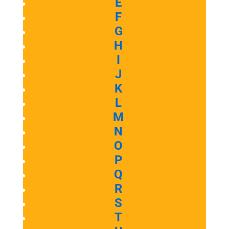
E
F
G
H
I
J
K
L
M
N
O
P
Q
R
S
T