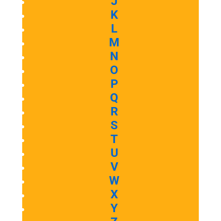
J
K
L
M
N
O
P
Q
R
S
T
U
V
W
X
Y