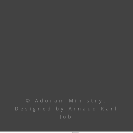
Godomey. En attendant, union de prière.
Contactez le leadership via
téléphone ou email
Le Centre
+229 69 43 33 33
Ancêtre Hamid
97 44 85 08
Ancêtre Karl
96 00 34 19
contact@
adoramministry.org
© Adoram Ministry,
Designed by Arnaud Karl
Job