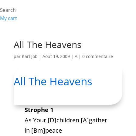
Search
My cart
All The Heavens
par
Karl Job
|
Août 19, 2009
|
A
|
0 commentaire
All The Heavens
Strophe 1
As Your [D]children [A]gather
in [Bm]peace