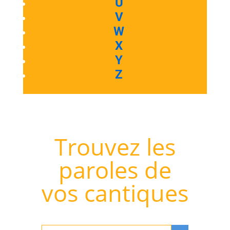
U
V
W
X
Y
Z
Trouvez les
paroles de
vos cantiques