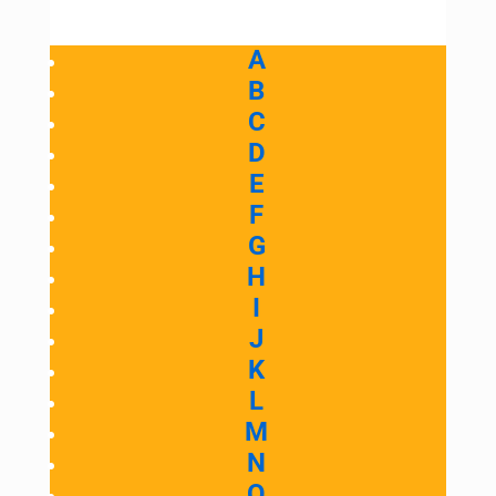
A
B
C
D
E
F
G
H
I
J
K
L
M
N
O