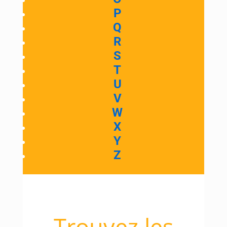
P
Q
R
S
T
U
V
W
X
Y
Z
Trouvez les