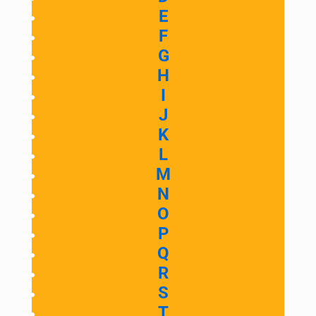
E
F
G
H
I
J
K
L
M
N
O
P
Q
R
S
T