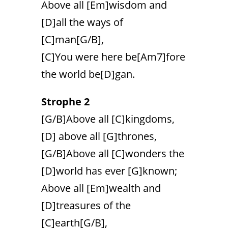
Above all [Em]wisdom and
[D]all the ways of
[C]man[G/B],
[C]You were here be[Am7]fore
the world be[D]gan.
Strophe 2
[G/B]Above all [C]kingdoms,
[D] above all [G]thrones,
[G/B]Above all [C]wonders the
[D]world has ever [G]known;
Above all [Em]wealth and
[D]treasures of the
[C]earth[G/B],