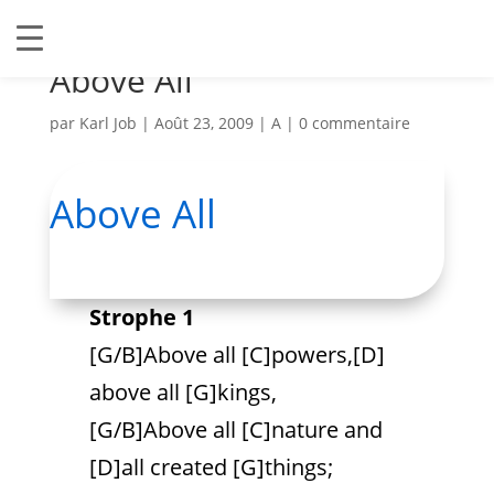
Above All
par
Karl Job
|
Août 23, 2009
|
A
|
0 commentaire
Above All
Strophe 1
[G/B]Above all [C]powers,[D]
above all [G]kings,
[G/B]Above all [C]nature and
[D]all created [G]things;