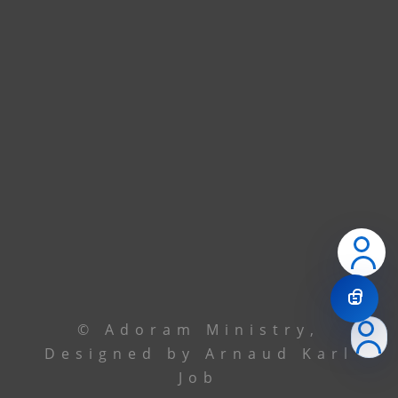
accueillir dans nos nouveaux locaux à
Godomey. En attendant, union de prière.
Contactez le leadership via
téléphone ou email
Le Centre
+229 69 43 33 33
Ancêtre Hamid
97 44 85 08
Ancêtre Karl
96 00 34 19
contact@
adoramministry.org
© Adoram Ministry,
Designed by Arnaud Karl
Job