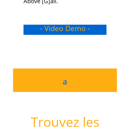
Above [G]all.
- Video Demo -
Trouvez les