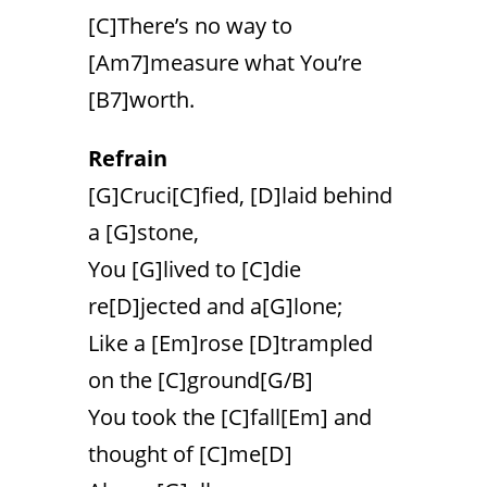
[C]There’s no way to
[Am7]measure what You’re
[B7]worth.
Refrain
[G]Cruci[C]fied, [D]laid behind
a [G]stone,
You [G]lived to [C]die
re[D]jected and a[G]lone;
Like a [Em]rose [D]trampled
on the [C]ground[G/B]
You took the [C]fall[Em] and
thought of [C]me[D]