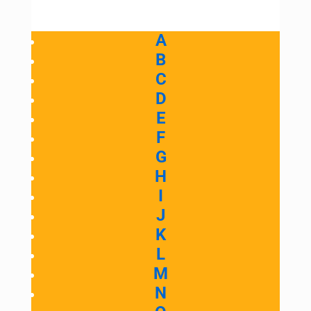
A
B
C
D
E
F
G
H
I
J
K
L
M
N