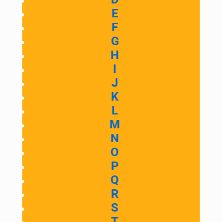
E
F
G
H
I
J
K
L
M
N
O
P
Q
R
S
T