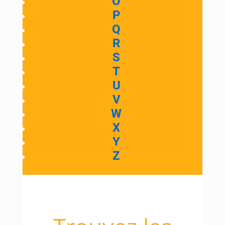
O
P
Q
R
S
T
U
V
W
X
Y
Z