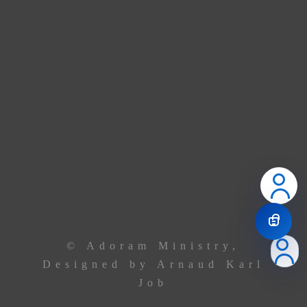
dans nos nouveaux locaux à Godomey. En attendant,
union de prière.
Contactez le leadership via
téléphone ou email
Le Centre
+229 69 43 33 33
Ancêtre Hamid
97 44 85 08
Ancêtre Karl
96 00 34 19
contact@
adoramministry.org
© Adoram Ministry,
Designed by Arnaud Karl
Job