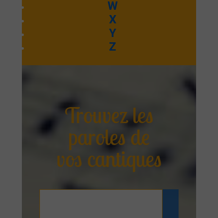
W
X
Y
Z
Trouvez les
paroles de
vos cantiques
Rechercher
: