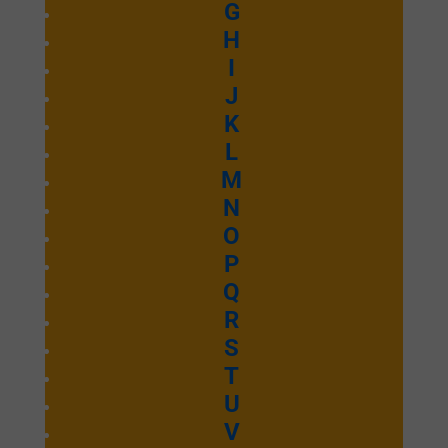
G
H
I
J
K
L
M
N
O
P
Q
R
S
T
U
V