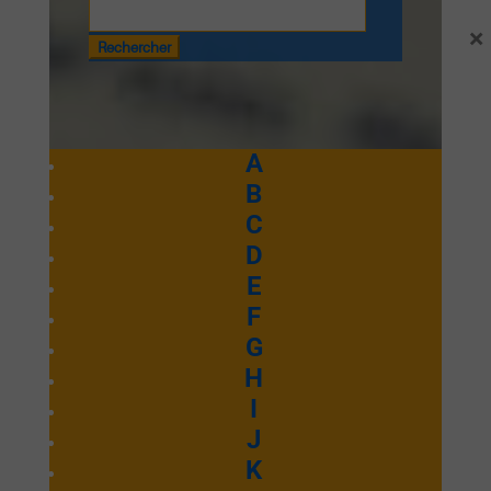
×
Je compte sur
toi
A
B
C
Emmanuel Septembre 2025
D
E
Ecouter et télécharger
F
Wòe Nye
G
H
I
Mawu
J
K