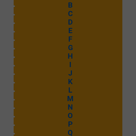
B
C
D
E
F
G
H
I
J
K
L
M
N
O
P
Q