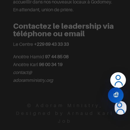
accueillir dans nos nouveaux locaux à Godomey.
En attendant, union de prière.
Contactez le leadership via
téléphone ou email
Le Centre
+229 69 43 33 33
Ancêtre Hamid
97 44 85 08
Ancêtre Karl
96 00 34 19
contact@
adoramministry.org
© Adoram Ministry,
Designed by Arnaud Karl
Job