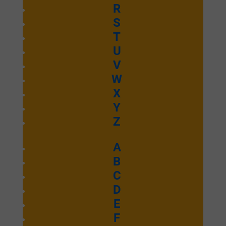
R
S
T
U
V
W
X
Y
Z
A
B
C
D
E
F