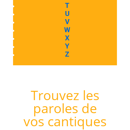
T
U
V
W
X
Y
Z
Trouvez les
paroles de
vos cantiques