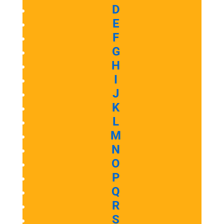
D
E
F
G
H
I
J
K
L
M
N
O
P
Q
R
S