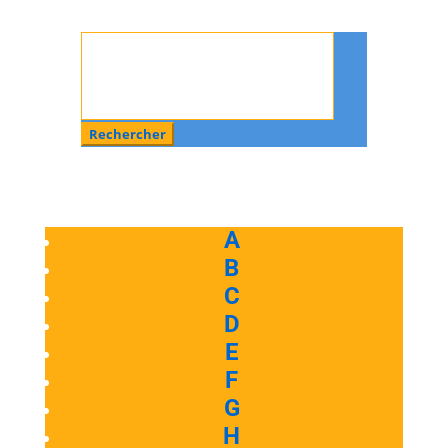
Rechercher
:
A
B
C
D
E
F
G
H