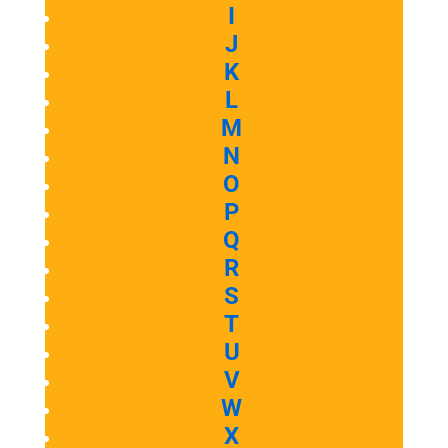
I
J
K
L
M
N
O
P
Q
R
S
T
U
V
W
X