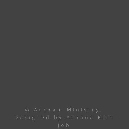
accueillir dans nos nouveaux locaux à
Godomey. En attendant, union de prière.
Contactez le leadership via
téléphone ou email
Le Centre
+229 69 43 33 33
Ancêtre Hamid
97 44 85 08
Ancêtre Karl
96 00 34 19
contact@
adoramministry.org
© Adoram Ministry,
Designed by Arnaud Karl
Job