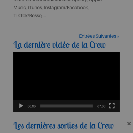
Music, iTunes, Instagram/Facebook,
TikTok/Resso,...
Entrées Suivantes »
La dernière vidéo de la Crew
Lecteur
vidéo
00:00
07:03
×
Les dernières sorties de la Crew