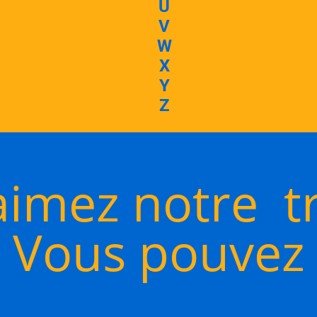
U
V
W
X
Y
Z
imez notre tr
Vous pouvez