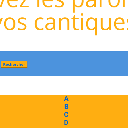
vos cantique
A
B
C
D