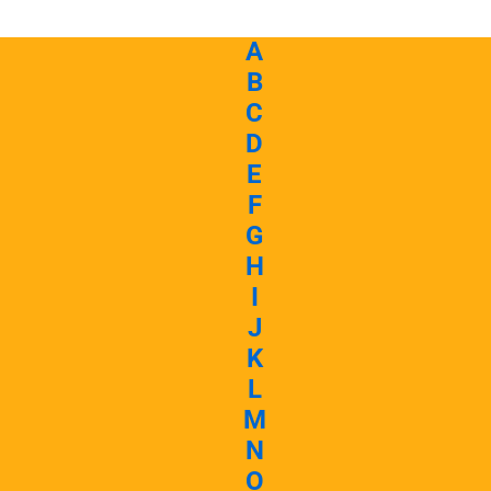
A
B
C
D
E
F
G
H
I
J
K
L
M
N
O