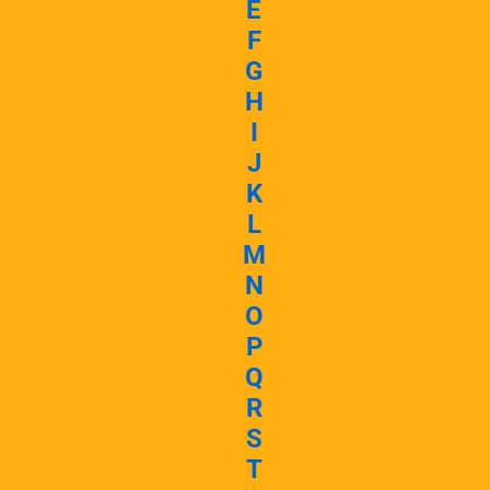
E
F
G
H
I
J
K
L
M
N
O
P
Q
R
S
T