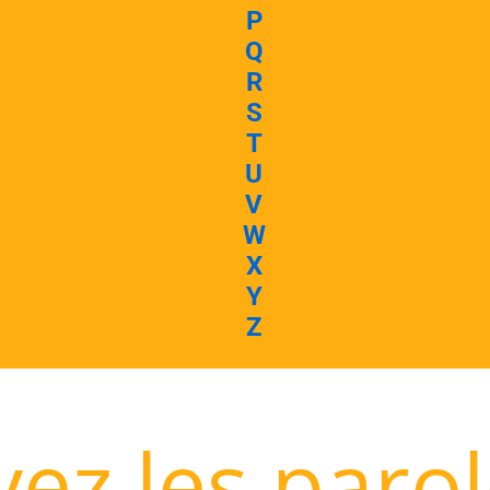
P
Q
R
S
T
U
V
W
X
Y
Z
ez les paro