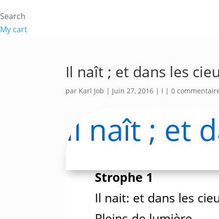
Search
My cart
Il naît ; et dans les cie
par
Karl Job
|
Juin 27, 2016
|
I
|
0 commentair
Il naît ; et
Strophe 1
Il nait: et dans les cie
Pleins de lumière