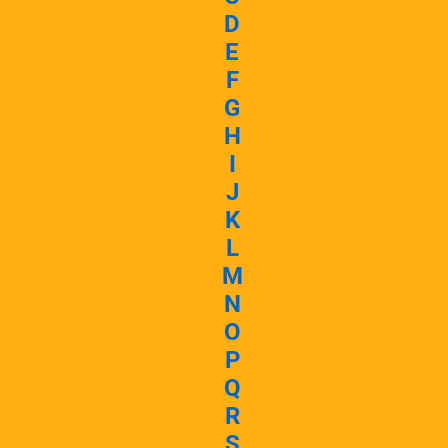
D
E
F
G
H
I
J
K
L
M
N
O
P
Q
R
S