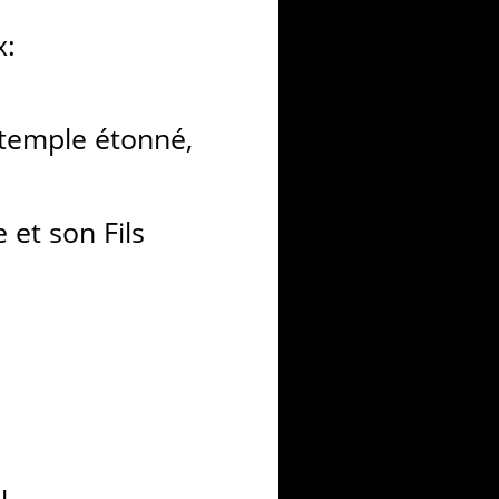
x:
ntemple étonné,
 et son Fils
u,