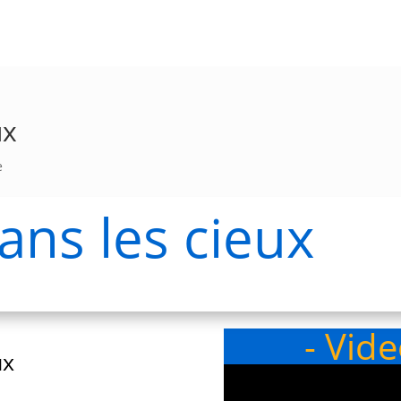
ux
e
 dans les cieux
- Vid
ux