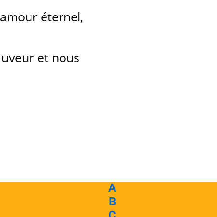
 amour éternel,
uveur et nous
A
B
C