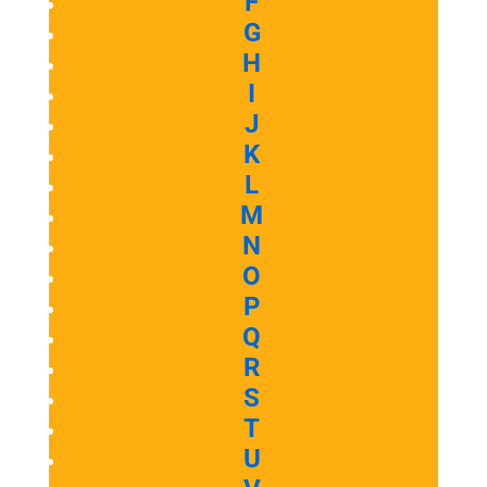
F
G
H
I
J
K
L
M
N
O
P
Q
R
S
T
U