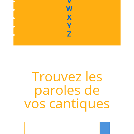
V
W
X
Y
Z
Trouvez les
paroles de
vos cantiques
Rechercher
: