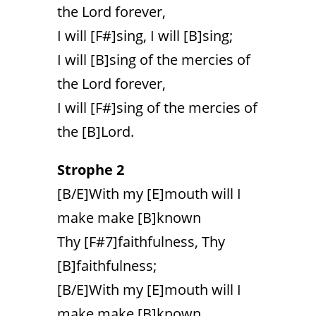
the Lord forever,
I will [F#]sing, I will [B]sing;
I will [B]sing of the mercies of
the Lord forever,
I will [F#]sing of the mercies of
the [B]Lord.
Strophe 2
[B/E]With my [E]mouth will I
make make [B]known
Thy [F#7]faithfulness, Thy
[B]faithfulness;
[B/E]With my [E]mouth will I
make make [B]known