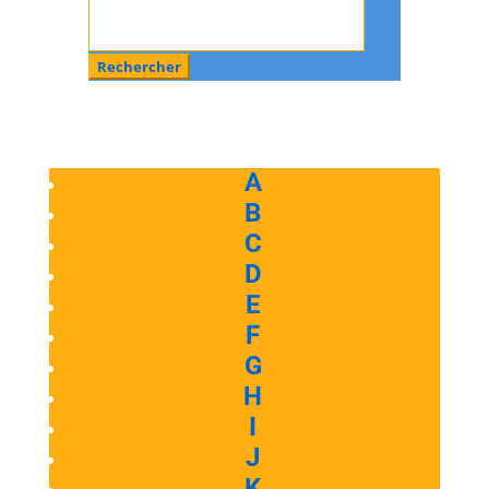
A
B
C
D
E
F
G
H
I
J
K