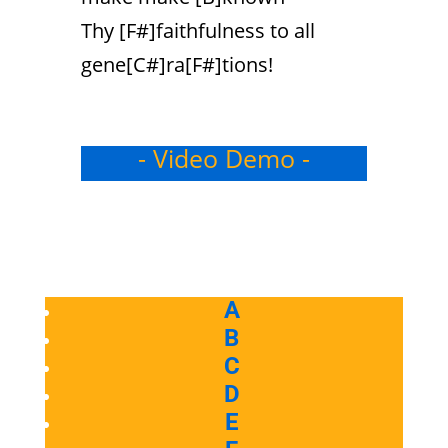
Thy [F#]faithfulness to all
gene[C#]ra[F#]tions!
- Video Demo -
A
B
C
D
E