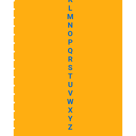
L
M
N
O
P
Q
R
S
T
U
V
W
X
Y
Z