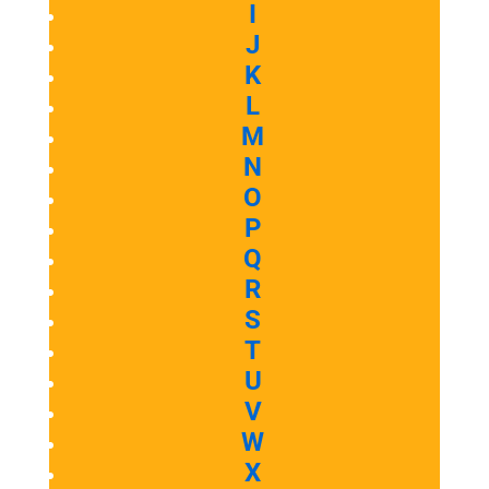
I
J
K
L
M
N
O
P
Q
R
S
T
U
V
W
X