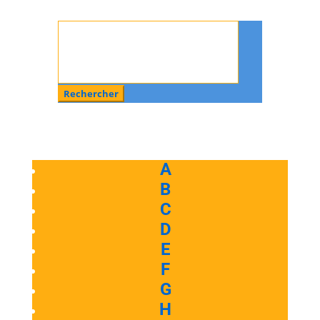
Rechercher
:
A
B
C
D
E
F
G
H