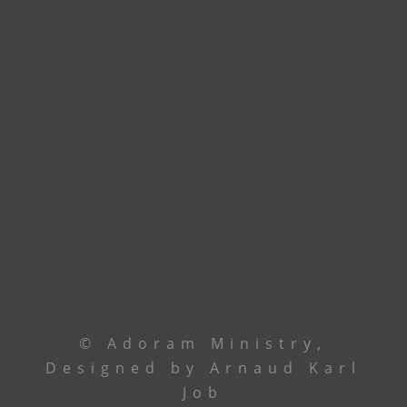
accueillir dans nos nouveaux locaux à
Godomey. En attendant, union de prière.
Contactez le leadership via
téléphone ou email
Le Centre
+229 69 43 33 33
Ancêtre Hamid
97 44 85 08
Ancêtre Karl
96 00 34 19
contact@
adoramministry.org
© Adoram Ministry,
Designed by Arnaud Karl
Job