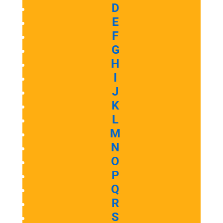
D
E
F
G
H
I
J
K
L
M
N
O
P
Q
R
S