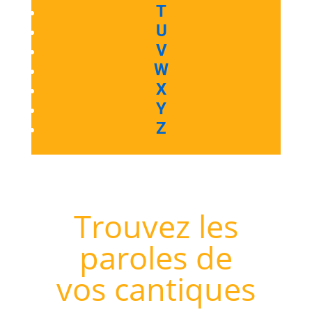
T
U
V
W
X
Y
Z
Trouvez les
paroles de
vos cantiques