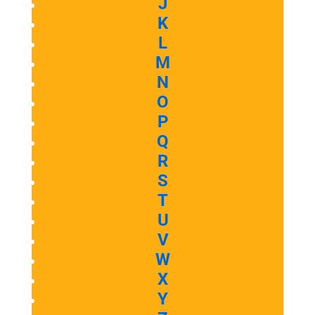
J
K
L
M
N
O
P
Q
R
S
T
U
V
W
X
Y