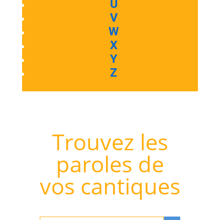
U
V
W
X
Y
Z
Trouvez les
paroles de
vos cantiques