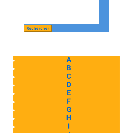
Rechercher
:
A
B
C
D
E
F
G
H
I