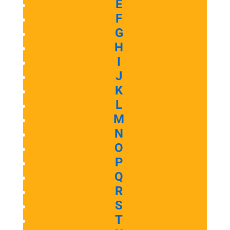
E
F
G
H
I
J
K
L
M
N
O
P
Q
R
S
T