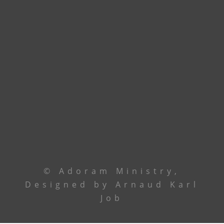
Godomey. En attendant, union de prière.
Contactez le leadership via
téléphone ou email
Le Centre
+229 69 43 33 33
Ancêtre Hamid
97 44 85 08
Ancêtre Karl
96 00 34 19
contact@
adoramministry.org
© Adoram Ministry,
Designed by Arnaud Karl
Job